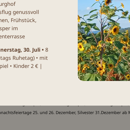
urghof
sflug genussvoll
hen, Frühstück,
sper im
enterrasse
rstag, 30. Juli •
8
ervieren
ausschließlich
bis 13 Uhr (Sonntags bis 
tags Ruhetag) • mit
2 Personen kontaktieren uns bitte telefonisch
07
iel • Kinder 2 € |
en Wanderern und Radfahrern reservieren wir nic
 einfach vorbei, meist findet sich ein Plätzchen. 
: Karfreitag 3. April; Ostersonntag 5. April; Ostermontag 6. April
nachtsfeiertage 25. und 26. Dezember, Silvester 31.Dezember ab M