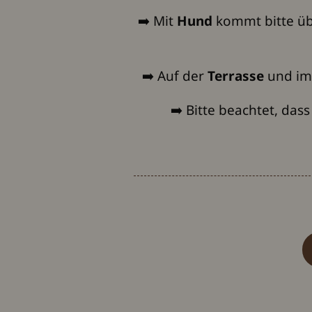
➡️​ Mit
Hund
kommt bitte ü
➡️​ Auf der
Terrasse
und i
➡️​ Bitte beachtet, da