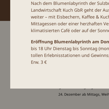
Nach dem Blumenlabyrinth der Sulzb
Landwirtschaft Kuch GbR geht der Au
weiter – mit Eisbechern, Kaffee & Kuc
Mittagessen oder einer herzhaften Ve
klimatisierten Café oder auf der Sonn
Eröffnung Blumenlabyrinth am Donne
Wir
res
bis 18 Uhr Dienstag bis Sonntag (mon
Gruppen ab 1
tollen Erlebnisstationen und Gewinnsp
Erw. 3 €
Dank unserer Lage mit viel
nichts frei ist – kommt
An folgenden Feiertagen geschlossen
24. Dezember ab Mittags, Weih