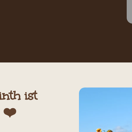
GEMÜTLICH RESERVIEREN & PLATZ SICHERN
nth ist
chbuchung Lenni
❤️​