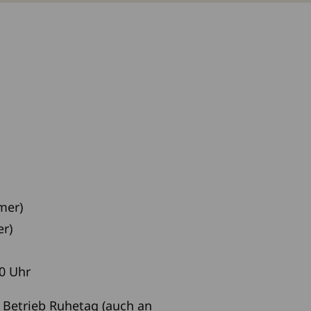
mmer)
ter)
00 Uhr
Betrieb Ruhetag (auch an