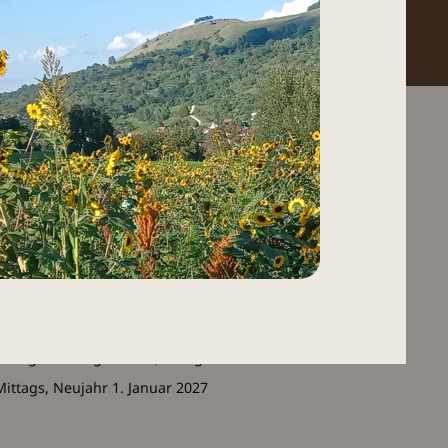
12 Uhr)
.
026 / 60100-0
ht alle Plätze. Wenn online
Wir freuen uns auf euch!
; Pfingstmontag 25. Mai; Heiligabend
ittags, Neujahr 1. Januar 2027