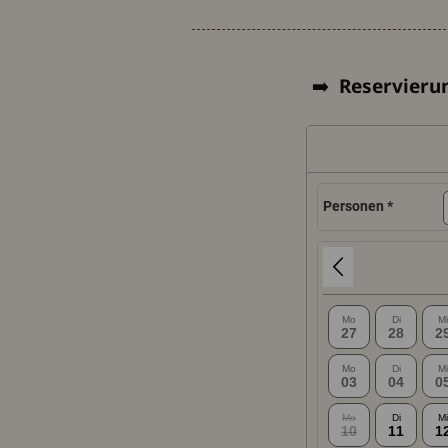
➡️​
Reservierun