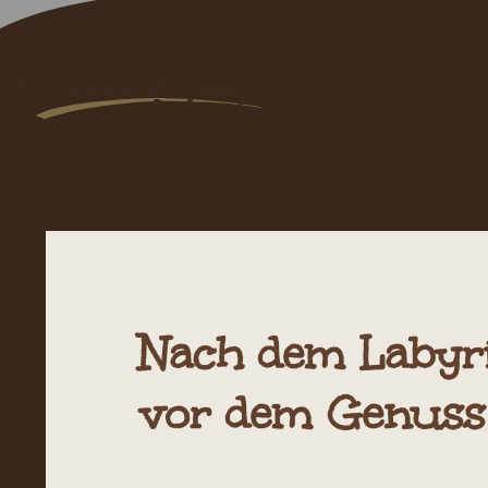
Nach dem Labyri
Tis
vor dem Genuss 